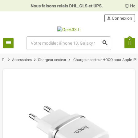
Nous faisons relais DHL, GLS et UPS.
⏰
Horair
person
Connexion
0
view_headline
search
chevron_right
chevron_right
chevron_right
Accessoires
Chargeur secteur
Chargeur secteur HOCO pour Apple iP