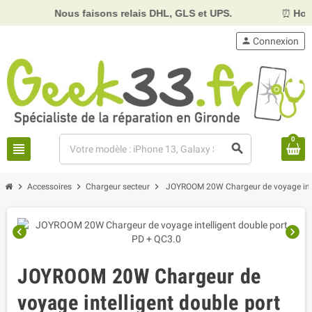
Nous faisons relais DHL, GLS et UPS.
⏰
Horair
person
Connexion
0
view_headline
search
chevron_right
chevron_right
chevron_right
Accessoires
Chargeur secteur
JOYROOM 20W Chargeur de voyage inte
chevron_left
chevron_right
JOYROOM 20W Chargeur de
voyage intelligent double port