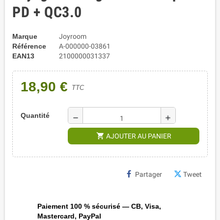
PD + QC3.0
Marque
Joyroom
Référence
A-000000-03861
EAN13
2100000031337
18,90 €
TTC
Quantité
remove
add
shopping_cart
AJOUTER AU PANIER
Partager
Tweet
Paiement 100 % sécurisé — CB, Visa,
Mastercard, PayPal