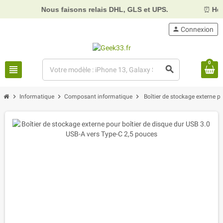
Nous faisons relais DHL, GLS et UPS.
⏰
Horai
person
Connexion
0
view_headline
search
chevron_right
chevron_right
chevron_right
Informatique
Composant informatique
Boîtier de stockage externe p