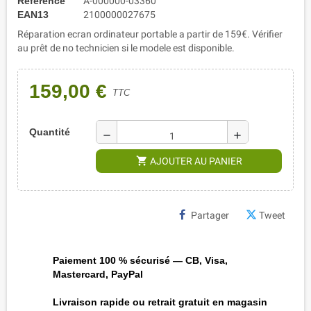
Référence
A-000000-03360
EAN13
2100000027675
Réparation ecran ordinateur portable a partir de 159€. Vérifier
au prêt de no technicien si le modele est disponible.
159,00 €
TTC
Quantité
remove
add
shopping_cart
AJOUTER AU PANIER
Partager
Tweet
Paiement 100 % sécurisé — CB, Visa,
Mastercard, PayPal
Livraison rapide ou retrait gratuit en magasin