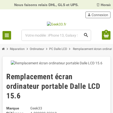
Nous faisons relais DHL, GLS et UPS.
⏰
Horaires :
Mardi
person
Connexion
0
view_headline
search
chevron_right
chevron_right
chevron_right
chevron_right
Réparation
Ordinateur
PC Dalle LCD
Remplacement écran ordinate
Remplacement écran
ordinateur portable Dalle LCD
15.6
Marque
Geek33