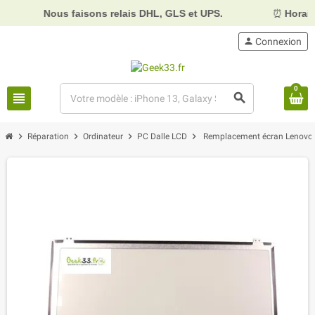
Nous faisons relais DHL, GLS et UPS.
⏰
Horaires :
Mardi
person
Connexion
0
view_headline
search
chevron_right
chevron_right
chevron_right
chevron_right
Réparation
Ordinateur
PC Dalle LCD
Remplacement écran Lenovo 