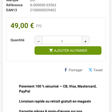
Référence
A-000000-03563
EAN13
2100000029402
49,00 €
TTC
Quantité
remove
add
shopping_cart
AJOUTER AU PANIER
Partager
Tweet
Paiement 100 % sécurisé — CB, Visa, Mastercard,
PayPal
Livraison rapide ou retrait gratuit en magasin
Garantie pièces & main-d'œuvre sur nos