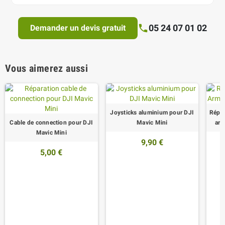
05 24 07 01 02
Demander un devis gratuit
Vous aimerez aussi
Joysticks aluminium pour DJI
Répar
Cable de connection pour DJI
Mavic Mini
arr
Mavic Mini
9,90 €
5,00 €