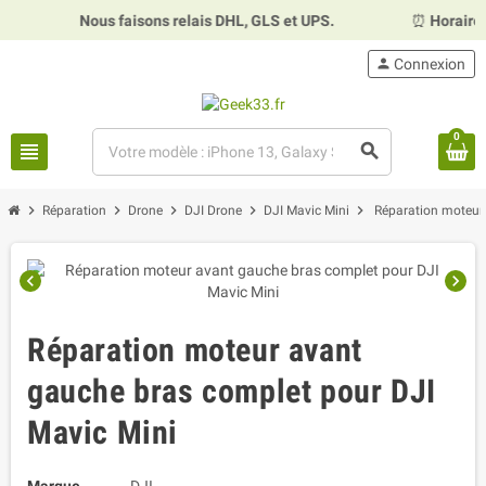
Nous faisons relais DHL, GLS et UPS.
⏰
Horaires :
Mardi,
person
Connexion
0
view_headline
search
chevron_right
chevron_right
chevron_right
chevron_right
chevron_right
Réparation
Drone
DJI Drone
DJI Mavic Mini
Réparation moteur
chevron_left
chevron_right
Réparation moteur avant
gauche bras complet pour DJI
Mavic Mini
Marque
DJI