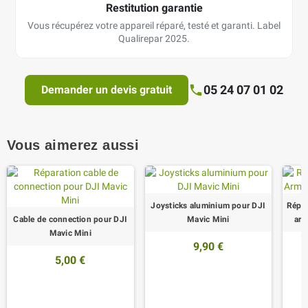
Restitution garantie
Vous récupérez votre appareil réparé, testé et garanti. Label
Qualirepar 2025.
05 24 07 01 02
Demander un devis gratuit
Vous aimerez aussi
Joysticks aluminium pour DJI
Répar
Cable de connection pour DJI
Mavic Mini
arr
Mavic Mini
9,90 €
5,00 €