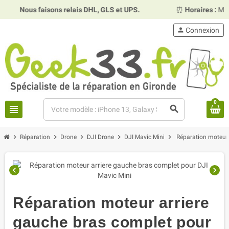
s faisons relais DHL, GLS et UPS.
⏰
Horaires :
Mardi, mercr
person
Connexion
0
view_headline
search
chevron_right
chevron_right
chevron_right
chevron_right
chevron_right
Réparation
Drone
DJI Drone
DJI Mavic Mini
Réparation moteur 
chevron_left
chevron_right
Réparation moteur arriere
gauche bras complet pour