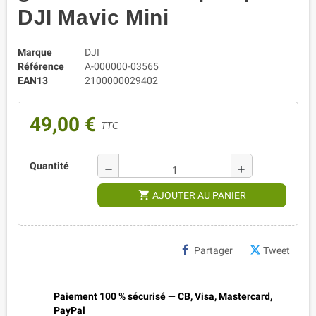
DJI Mavic Mini
Marque
DJI
Référence
A-000000-03565
EAN13
2100000029402
49,00 €
TTC
Quantité
remove
add
shopping_cart
AJOUTER AU PANIER
Partager
Tweet
Paiement 100 % sécurisé — CB, Visa, Mastercard,
PayPal