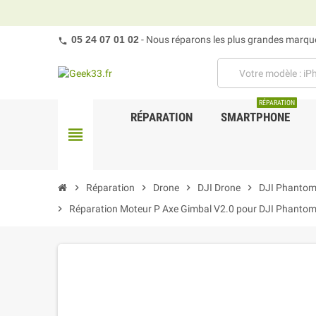
05 24 07 01 02
- Nous réparons les plus grandes marques
RÉPARATION
RÉPARATION
SMARTPHONE
view_headline
chevron_right
Réparation
chevron_right
Drone
chevron_right
DJI Drone
chevron_right
DJI Phantom
chevron_right
Réparation Moteur P Axe Gimbal V2.0 pour DJI Phanto