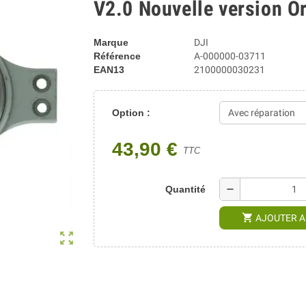
V2.0 Nouvelle version O
Marque
DJI
Référence
A-000000-03711
EAN13
2100000030231
Option :
43,90 €
TTC
remove
Quantité
shopping_cart
AJOUTER A
zoom_out_map