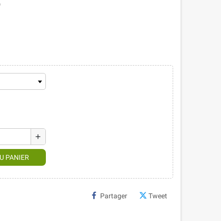
r
add
U PANIER
Partager
Tweet