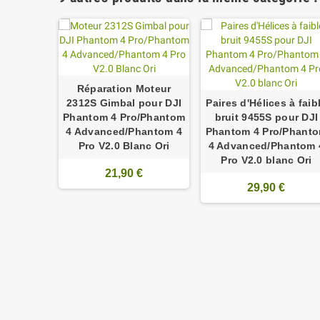
Réparation Moteur
2312S Gimbal pour DJI
Paires d'Hélices à faib
Phantom 4 Pro/Phantom
bruit 9455S pour DJI
4 Advanced/Phantom 4
Phantom 4 Pro/Phant
Pro V2.0 Blanc Ori
4 Advanced/Phantom 
Pro V2.0 blanc Ori
oteur Y
21,90 €
our DJI
29,90 €
/Phantom
antom 4
cienne
ri
€