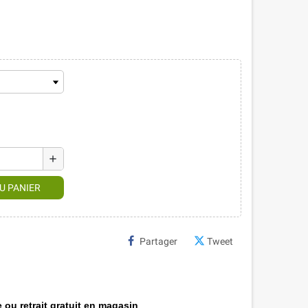
add
U PANIER
Partager
Tweet
 ou retrait gratuit en magasin