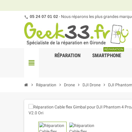
05 24 07 01 02
- Nous réparons les plus grandes marques
RÉPARATION
RÉPARATION
SMARTPHONE
view_headline
chevron_right
Réparation
chevron_right
Drone
chevron_right
DJI Drone
chevron_right
DJI Phantom