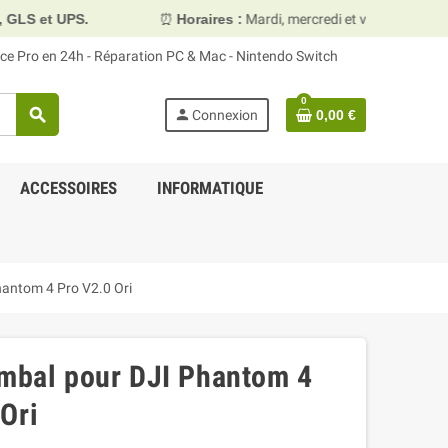
⏰
Horaires :
Mardi, mercredi et vendredi 10h00–13h30 & 15
face Pro en 24h - Réparation PC & Mac - Nintendo Switch
0
search
person
Connexion
0,00 €
ACCESSOIRES
INFORMATIQUE
hantom 4 Pro V2.0 Ori
imbal pour DJI Phantom 4
Ori