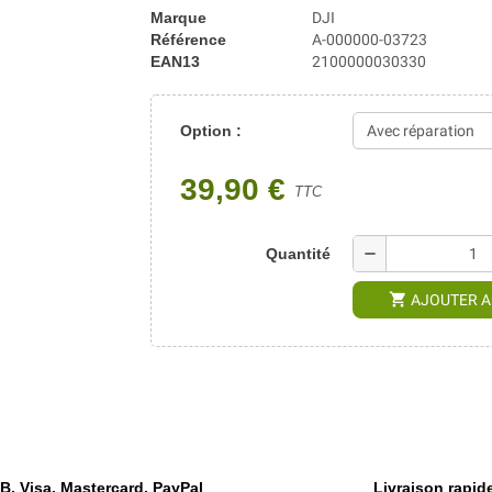
Marque
DJI
Référence
A-000000-03723
EAN13
2100000030330
Option :
39,90 €
TTC
remove
Quantité
shopping_cart
AJOUTER A
, Visa, Mastercard, PayPal
Livraison rapide