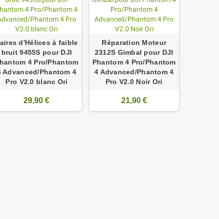
aires d'Hélices à faible
Réparation Moteur
Répara
bruit 9455S pour DJI
2312S Gimbal pour DJI
Axe Gi
hantom 4 Pro/Phantom
Phantom 4 Pro/Phantom
DJI
4 Advanced/Phantom 4
4 Advanced/Phantom 4
Pro
Pro V2.0 blanc Ori
Pro V2.0 Noir Ori
Advan
Pro V
29,90 €
21,90 €
v