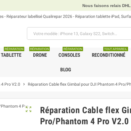
Nous faisons relais DHL, GLS et UPS.
 - Réparateur labellisé Qualirepar 2026 - Réparation tablette iPad, Sur
RÉPARATION
RÉPARATION
RÉPARATION
TOUT APPAREIL
TABLETTE
DRONE
CONSOLES
RECONDITIONNÉ
BLOG
 4 Pro V2.0
chevron_right
Réparation Cable flex Gimbal pour DJI Phantom 4 Pro/P
Réparation Cable flex G
zoom_out_map
Pro/Phantom 4 Pro V2.0 