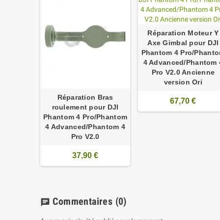
Réparation Moteur Y
Axe Gimbal pour DJI
Phantom 4 Pro/Phant
4 Advanced/Phantom 
Pro V2.0 Ancienne
version Ori
s Gimbal
ntom 4
Réparation Bras
67,70 €
om 4
roulement pour DJI
ntom 4
Phantom 4 Pro/Phantom
0
4 Advanced/Phantom 4
Pro V2.0
€
37,90 €
Commentaires
(0)
chat