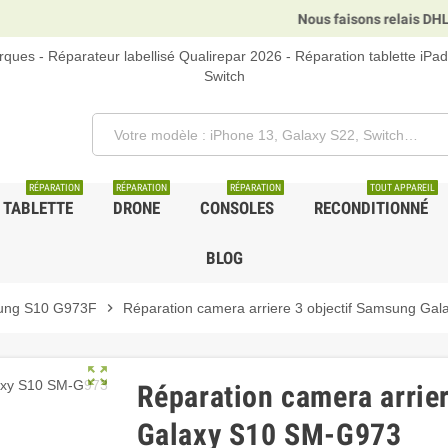
Nous faisons relais DHL, GLS et UPS.
ques - Réparateur labellisé Qualirepar 2026 - Réparation tablette iPa
Switch
RÉPARATION
RÉPARATION
RÉPARATION
TOUT APPAREIL
TABLETTE
DRONE
CONSOLES
RECONDITIONNÉ
BLOG
ung S10 G973F
chevron_right
Réparation camera arriere 3 objectif Samsung Ga
zoom_out_map
Réparation camera arrie
Galaxy S10 SM-G973