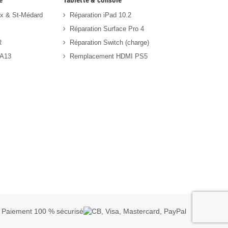
e
Tablette & console
ux & St-Médard
Réparation iPad 10.2
Réparation Surface Pro 4
R
Réparation Switch (charge)
 A13
Remplacement HDMI PS5
Paiement 100 % sécurisé