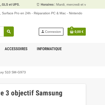
⏰
Horaires :
Mardi, mercredi et vendredi 10h00–13h30 & 1
d, Surface Pro en 24h - Réparation PC & Mac - Nintendo
0
search
person
Connexion
0,00 €
ACCESSOIRES
INFORMATIQUE
laxy S10 SM-G973
re 3 objectif Samsung