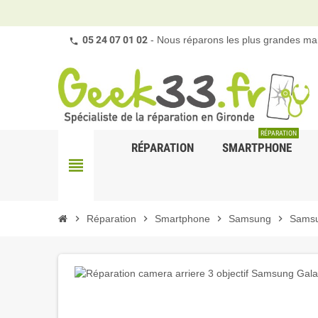
05 24 07 01 02
- Nous réparons les plus grandes mar
RÉPARATION
RÉPARATION
SMARTPHONE
view_headline
chevron_right
Réparation
chevron_right
Smartphone
chevron_right
Samsung
chevron_right
Sams