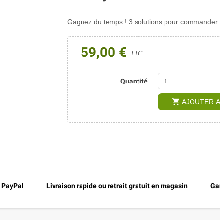
Gagnez du temps ! 3 solutions pour commander di
59,00 €
TTC
Quantité
shopping_cart
AJOUTER A
, PayPal
Livraison rapide ou retrait gratuit en magasin
Gar