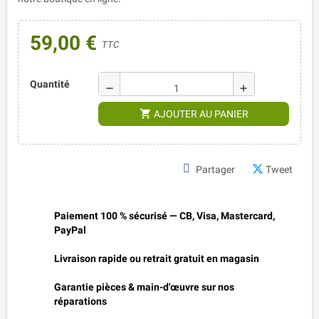
59,00 €
TTC
Quantité
remove
add
shopping_cart
AJOUTER AU PANIER
Partager
Tweet
Paiement 100 % sécurisé — CB, Visa, Mastercard,
PayPal
Livraison rapide ou retrait gratuit en magasin
Garantie pièces & main-d'œuvre sur nos
réparations