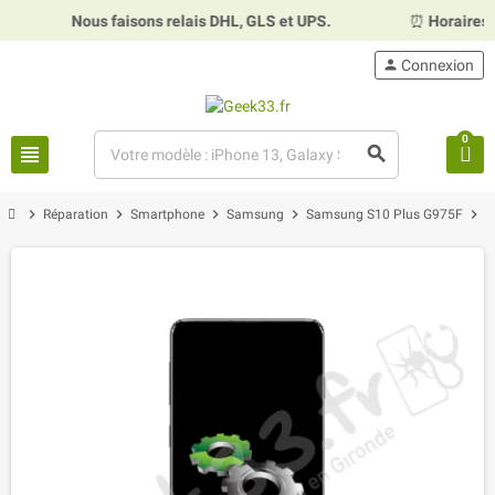
Nous faisons relais DHL, GLS et UPS.
⏰
Horaires :
Mardi, 
person
Connexion
0
view_headline
search
chevron_right
chevron_right
chevron_right
chevron_right
chevron_right
Réparation
Smartphone
Samsung
Samsung S10 Plus G975F
R