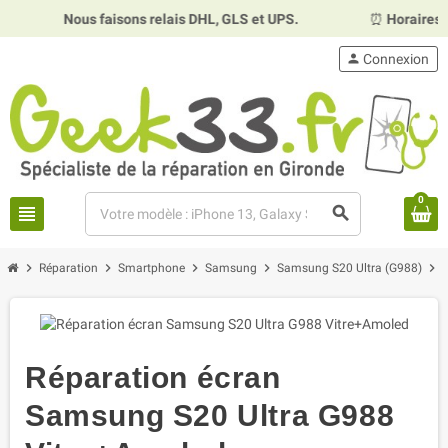
Nous faisons relais DHL, GLS et UPS.
⏰
Horaires :
Mardi, 
person
Connexion
0
view_headline
search
chevron_right
chevron_right
chevron_right
chevron_right
chevron_right
Réparation
Smartphone
Samsung
Samsung S20 Ultra (G988)
Réparation écran
Samsung S20 Ultra G988