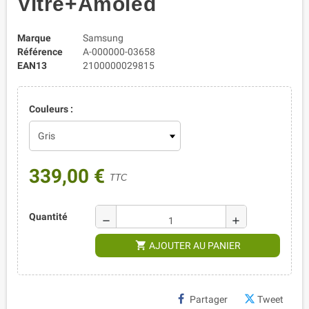
Vitre+Amoled
Marque
Samsung
Référence
A-000000-03658
EAN13
2100000029815
Couleurs :
339,00 €
TTC
Quantité
remove
add
shopping_cart
AJOUTER AU PANIER
Partager
Tweet