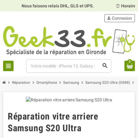
Nous faisons relais DHL, GLS et UPS.
⏰
Horaires :
Mardi, 
person
Connexion
0
view_headline
search
chevron_right
chevron_right
chevron_right
chevron_right
chevron_right
Réparation
Smartphone
Samsung
Samsung S20 Ultra (G988)
Réparation vitre arriere
Samsung S20 Ultra