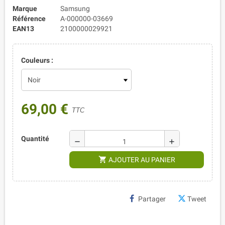
Marque
Samsung
Référence
A-000000-03669
EAN13
2100000029921
Couleurs :
69,00 €
TTC
Quantité
remove
add
shopping_cart
AJOUTER AU PANIER
Partager
Tweet