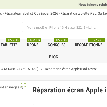
Nous faisons relais DHL,
 - Réparateur labellisé Qualirepar 2026 - Réparation tablette iPad, Surf
RÉPARATION
RÉPARATION
RÉPARATION
TOUT APPAREIL
TABLETTE
DRONE
CONSOLES
RECONDITIONNÉ
BLOG
d 4 (A1458, A1459, A1460)
chevron_right
Réparation écran Apple iPad 4 vitre
zoom_out_map
Réparation écran Apple i