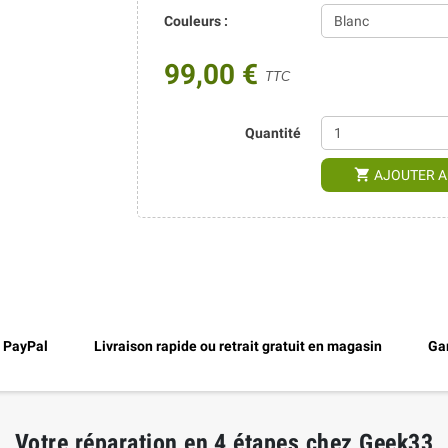
Couleurs :
99,00 €
TTC
Quantité
shopping_cart
AJOUTER A
, PayPal
Livraison rapide ou retrait gratuit en magasin
Gar
Votre réparation en 4 étapes chez Geek33