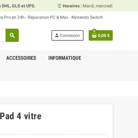
 GLS et UPS.
⏰
Horaires :
Mardi, mercredi et vendredi 10h
ace Pro en 24h - Réparation PC & Mac - Nintendo Switch
0
search
person
Connexion
0,00 €
ACCESSOIRES
INFORMATIQUE
Pad 4 vitre