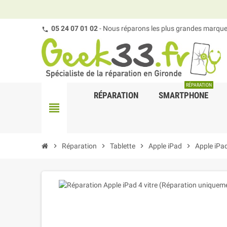
05 24 07 01 02
- Nous réparons les plus grandes marques
RÉPARATION
RÉPARATION
SMARTPHONE
view_headline
chevron_right
Réparation
chevron_right
Tablette
chevron_right
Apple iPad
chevron_right
Apple iPa