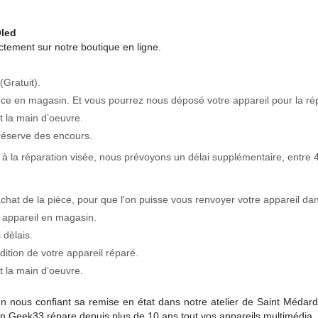
Oled
tement sur notre boutique en ligne.
(Gratuit).
èce en magasin. Et vous pourrez nous déposé votre appareil pour la ré
 la main d’oeuvre.
réserve des encours.
à la réparation visée, nous prévoyons un délai supplémentaire, entre 4
achat de la pièce, pour que l'on puisse vous renvoyer votre appareil dan
 appareil en magasin.
 dèlais.
tion de votre appareil réparé.
 la main d’oeuvre.
en nous conﬁant sa remise en état dans notre atelier de Saint Médard
Geek33 répare depuis plus de 10 ans tout vos appareils multimédia.