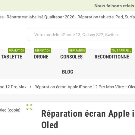
Nous faisons relais DHL, GLS et U
 - Réparateur labellisé Qualirepar 2026 - Réparation tablette iPad, Sur
RÉPARATION
RÉPARATION
RÉPARATION
TOUT APPAREIL
TABLETTE
DRONE
CONSOLES
RECONDITIONNÉ
BLOG
one 12 Pro Max
chevron_right
Réparation écran Apple iPhone 12 Pro Max Vitre + Ole
zoom_out_map
Réparation écran Apple 
Oled