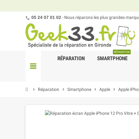
05 24 07 01 02
- Nous réparons les plus grandes marques
RÉPARATION
RÉPARATION
SMARTPHONE
view_headline
chevron_right
Réparation
chevron_right
Smartphone
chevron_right
Apple
chevron_right
Apple iPh