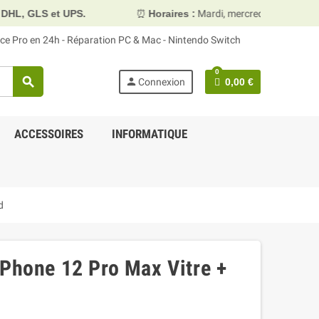
PS.
⏰
Horaires :
Mardi, mercredi et vendredi 10h00–13h30 
face Pro en 24h - Réparation PC & Mac - Nintendo Switch
0
search
person
Connexion
0,00 €
ACCESSOIRES
INFORMATIQUE
d
iPhone 12 Pro Max Vitre +