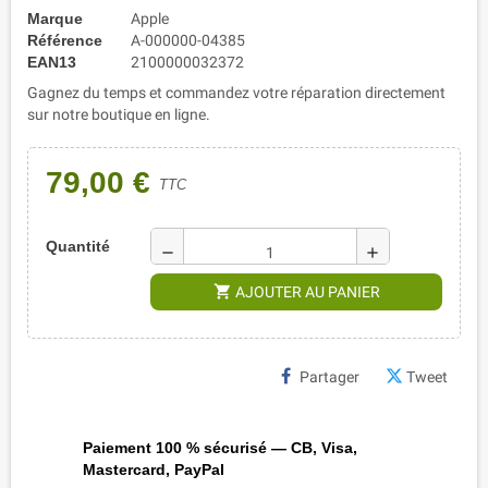
Marque
Apple
Référence
A-000000-04385
EAN13
2100000032372
Gagnez du temps et commandez votre réparation directement
sur notre boutique en ligne.
79,00 €
TTC
Quantité
remove
add
shopping_cart
AJOUTER AU PANIER
Partager
Tweet
Paiement 100 % sécurisé — CB, Visa,
Mastercard, PayPal