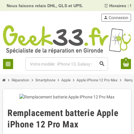
 faisons relais DHL, GLS et UPS.
⏰
Horaires :
Mardi, mer
person
Connexion
0
view_headline
search
chevron_right
chevron_right
chevron_right
chevron_right
chevron_right
Réparation
Smartphone
Apple
Apple iPhone 12 Pro Max
Rempl
Remplacement batterie Apple
iPhone 12 Pro Max