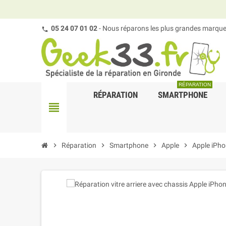
05 24 07 01 02
- Nous réparons les plus grandes marques
RÉPARATION
RÉPARATION
SMARTPHONE
view_headline
chevron_right
Réparation
chevron_right
Smartphone
chevron_right
Apple
chevron_right
Apple iPh