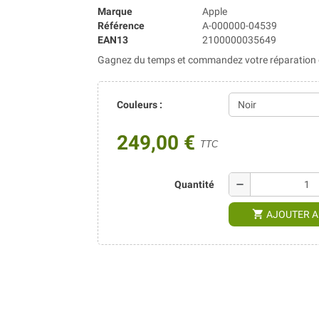
Marque
Apple
Référence
A-000000-04539
EAN13
2100000035649
Gagnez du temps et commandez votre réparation di
Couleurs :
249,00 €
TTC
remove
Quantité
shopping_cart
AJOUTER A