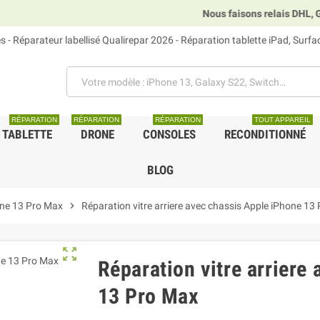
Nous faisons relais DHL, GLS et UPS.
 - Réparateur labellisé Qualirepar 2026 - Réparation tablette iPad, Surf
RÉPARATION
RÉPARATION
RÉPARATION
TOUT APPAREIL
TABLETTE
DRONE
CONSOLES
RECONDITIONNÉ
BLOG
one 13 Pro Max
chevron_right
Réparation vitre arriere avec chassis Apple iPhone 13
zoom_out_map
Réparation vitre arriere
13 Pro Max