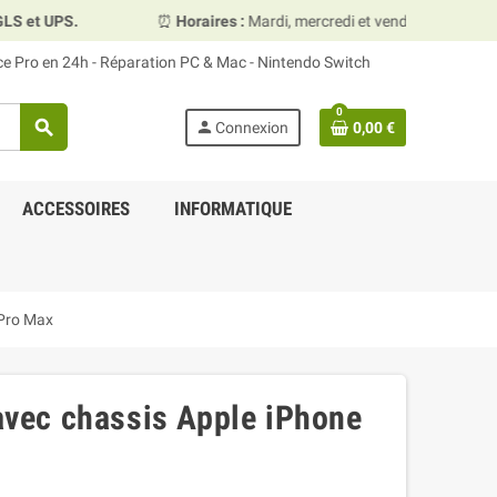
⏰
Horaires :
Mardi, mercredi et vendredi 10h00–13h30 & 15h00
ace Pro en 24h - Réparation PC & Mac - Nintendo Switch
0
search
person
Connexion
0,00 €
ACCESSOIRES
INFORMATIQUE
 Pro Max
 avec chassis Apple iPhone