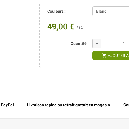
Couleurs :
49,00 €
TTC
remove
Quantité
shopping_cart
AJOUTER A
, PayPal
Livraison rapide ou retrait gratuit en magasin
Gar