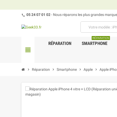
05 24 07 01 02
- Nous réparons les plus grandes marques
RÉPARATION
RÉPARATION
SMARTPHONE
view_headline
chevron_right
Réparation
chevron_right
Smartphone
chevron_right
Apple
chevron_right
Apple iPho