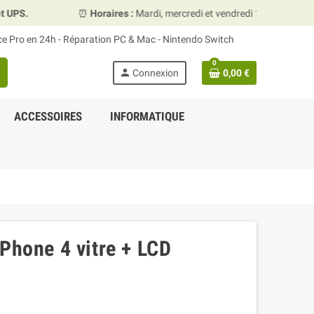
⏰
Horaires :
Mardi, mercredi et vendredi 10h00–13h30 & 15h00–19h
ace Pro en 24h - Réparation PC & Mac - Nintendo Switch
0
person
Connexion
0,00 €
ACCESSOIRES
INFORMATIQUE
Phone 4 vitre + LCD