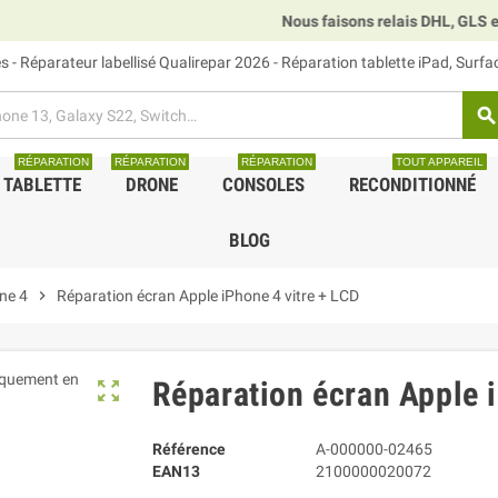
Nous faisons relais DHL, GLS et UPS.
 - Réparateur labellisé Qualirepar 2026 - Réparation tablette iPad, Surf
search
RÉPARATION
RÉPARATION
RÉPARATION
TOUT APPAREIL
TABLETTE
DRONE
CONSOLES
RECONDITIONNÉ
BLOG
ne 4
chevron_right
Réparation écran Apple iPhone 4 vitre + LCD
Réparation écran Apple i
zoom_out_map
Référence
A-000000-02465
EAN13
2100000020072