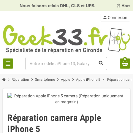
Nous faisons relais DHL, GLS et UPS.
⏰
Horaires :
Mard
person
Connexion
0
view_headline
search
chevron_right
chevron_right
chevron_right
chevron_right
chevron_right
Réparation
Smartphone
Apple
Apple iPhone 5
Réparation cam
Réparation camera Apple
iPhone 5