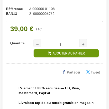
Référence
A-000000-01108
EAN13
2100000006762
39,00 €
TTC
Quantité
remove
add
shopping_cart
AJOUTER AU PANIER
Partager
Tweet
Paiement 100 % sécurisé — CB, Visa,
Mastercard, PayPal
Livraison rapide ou retrait gratuit en magasin