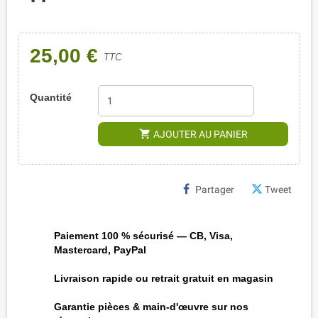
25,00 €
TTC
Quantité
shopping_cart
AJOUTER AU PANIER
Partager
Tweet
Paiement 100 % sécurisé — CB, Visa,
Mastercard, PayPal
Livraison rapide ou retrait gratuit en magasin
Garantie pièces & main-d'œuvre sur nos