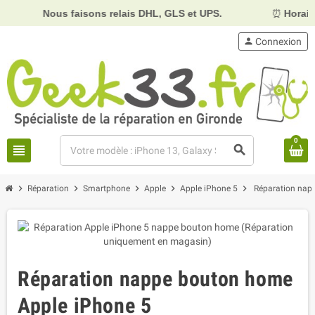
Nous faisons relais DHL, GLS et UPS.
⏰
Horaires :
Mardi
person
Connexion
0
view_headline
search
chevron_right
chevron_right
chevron_right
chevron_right
chevron_right
Réparation
Smartphone
Apple
Apple iPhone 5
Réparation nap
Réparation nappe bouton home
Apple iPhone 5