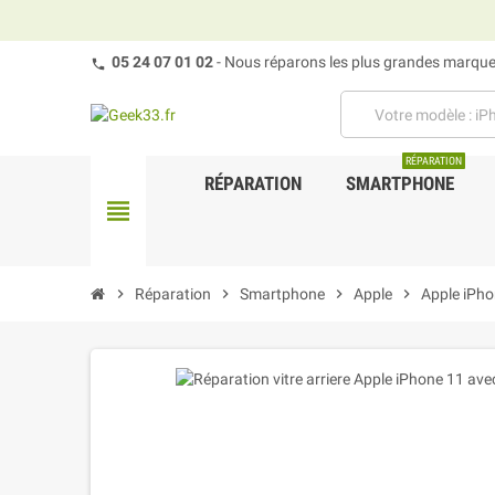
05 24 07 01 02
- Nous réparons les plus grandes marques
RÉPARATION
RÉPARATION
SMARTPHONE
view_headline
chevron_right
Réparation
chevron_right
Smartphone
chevron_right
Apple
chevron_right
Apple iPho