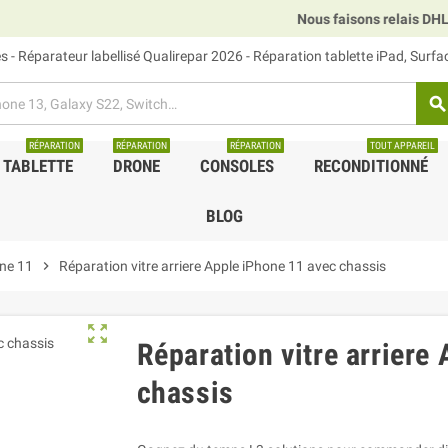
Nous faisons relais DHL, GLS et UPS.
 - Réparateur labellisé Qualirepar 2026 - Réparation tablette iPad, Surf
search
RÉPARATION
RÉPARATION
RÉPARATION
TOUT APPAREIL
TABLETTE
DRONE
CONSOLES
RECONDITIONNÉ
BLOG
ne 11
chevron_right
Réparation vitre arriere Apple iPhone 11 avec chassis
zoom_out_map
Réparation vitre arriere
chassis