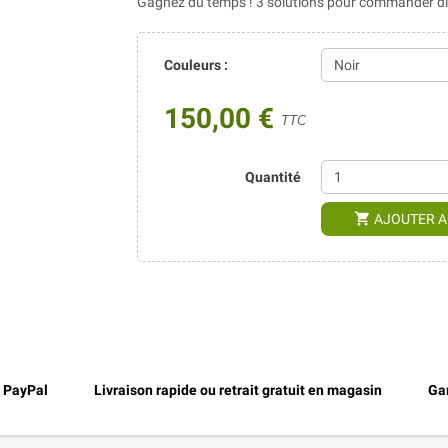
Gagnez du temps ! 3 solutions pour commander dir
Couleurs :
150,00 €
TTC
Quantité
shopping_cart
AJOUTER A
, PayPal
Livraison rapide ou retrait gratuit en magasin
Gar