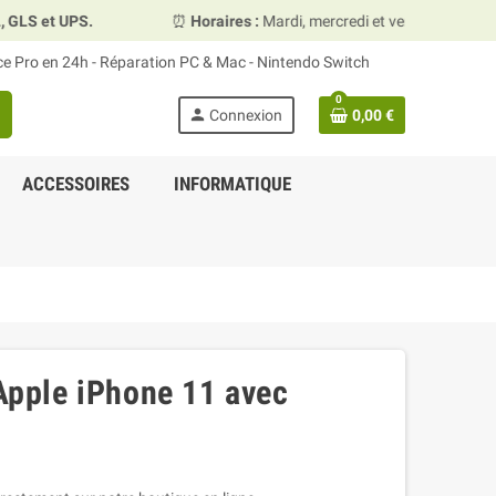
⏰
Horaires :
Mardi, mercredi et vendredi 10h00–13h30 & 15h0
ace Pro en 24h - Réparation PC & Mac - Nintendo Switch
0
person
Connexion
0,00 €
ACCESSOIRES
INFORMATIQUE
 Apple iPhone 11 avec