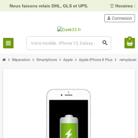
s faisons relais DHL, GLS et UPS.
⏰
Horaires :
Mardi, me
person
Connexion
0
view_headline
search
chevron_right
chevron_right
chevron_right
chevron_right
chevron_right
Réparation
Smartphone
Apple
Apple iPhone 8 Plus
remplaceme