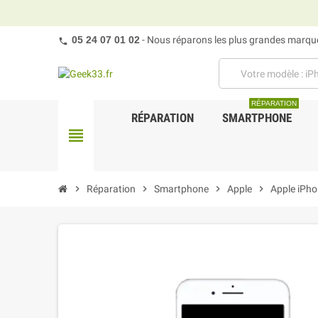
05 24 07 01 02
- Nous réparons les plus grandes marques
RÉPARATION
RÉPARATION
SMARTPHONE
view_headline
chevron_right
Réparation
chevron_right
Smartphone
chevron_right
Apple
chevron_right
Apple iPho