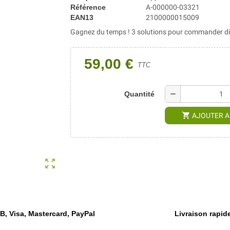
Référence
A-000000-03321
EAN13
2100000015009
Gagnez du temps ! 3 solutions pour commander dir
59,00 €
TTC
remove
Quantité
shopping_cart
AJOUTER A
zoom_out_map
, Visa, Mastercard, PayPal
Livraison rapide