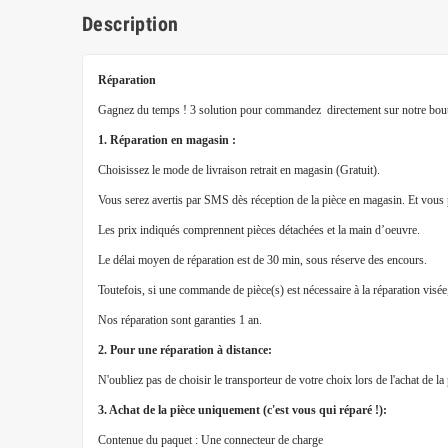
Description
Réparation
Gagnez du temps ! 3 solution pour commandez directement sur notre bout
1. Réparation en magasin :
Choisissez le mode de livraison retrait en magasin (Gratuit).
Vous serez avertis par SMS dès réception de la pièce en magasin. Et vous 
Les prix indiqués comprennent pièces détachées et la main d’oeuvre.
Le délai moyen de réparation est de 30 min, sous réserve des encours.
Toutefois, si une commande de pièce(s) est nécessaire à la réparation visé
Nos réparation sont garanties 1 an.
2. Pour une réparation à distance:
N'oubliez pas de choisir le transporteur de votre choix lors de l'achat de l
3. Achat de la pièce uniquement (c'est vous qui réparé !):
Contenue du paquet : Une connecteur de charge