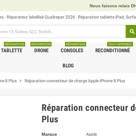
Nous faisons relais DHL, GLS et UPS.
 - Réparateur labellisé Qualirepar 2026 - Réparation tablette iPad, Sur
search
RÉPARATION
RÉPARATION
RÉPARATION
TOUT APPAREIL
TABLETTE
DRONE
CONSOLES
RECONDITIONNÉ
BLOG
ne 8 Plus
chevron_right
Réparation connecteur de charge Apple iPhone 8 Plus
Réparation connecteur d
Plus
Marque
Apple