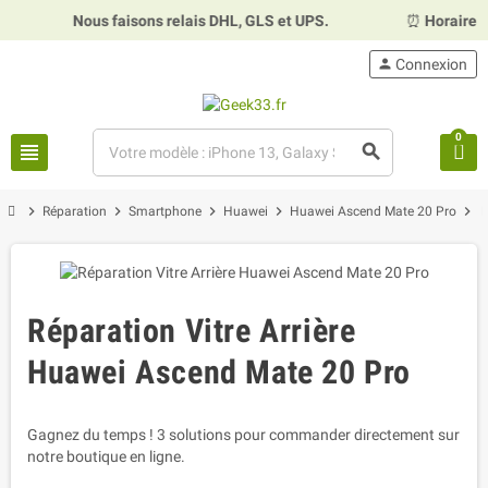
Nous faisons relais DHL, GLS et UPS.
⏰
Horaires :
Mardi, 
person
Connexion
0
view_headline
search
chevron_right
chevron_right
chevron_right
chevron_right
chevron_right
Réparation
Smartphone
Huawei
Huawei Ascend Mate 20 Pro
R
Réparation Vitre Arrière
Huawei Ascend Mate 20 Pro
Gagnez du temps ! 3 solutions pour commander directement sur
notre boutique en ligne.