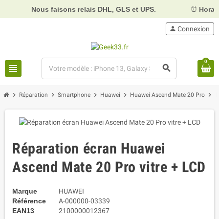
Nous faisons relais DHL, GLS et UPS.
⏰
Horaires :
Mardi
person
Connexion
0
view_headline
search
chevron_right
chevron_right
chevron_right
chevron_right
chevron_right
Réparation
Smartphone
Huawei
Huawei Ascend Mate 20 Pro
R
Réparation écran Huawei
Ascend Mate 20 Pro vitre + LCD
Marque
HUAWEI
Référence
A-000000-03339
EAN13
2100000012367