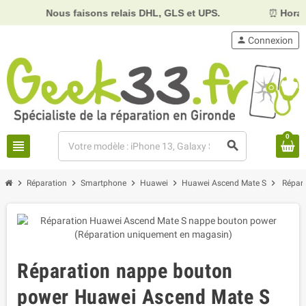
Nous faisons relais DHL, GLS et UPS.
⏰
Horaires :
Mard
person
Connexion
0
view_headline
search
chevron_right
chevron_right
chevron_right
chevron_right
chevron_right
Réparation
Smartphone
Huawei
Huawei Ascend Mate S
Répar
Réparation nappe bouton
power Huawei Ascend Mate S