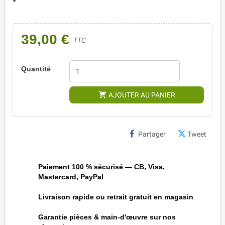
39,00 €
TTC
Quantité
shopping_cart
AJOUTER AU PANIER
Partager
Tweet
Paiement 100 % sécurisé — CB, Visa,
Mastercard, PayPal
Livraison rapide ou retrait gratuit en magasin
Garantie pièces & main-d'œuvre sur nos