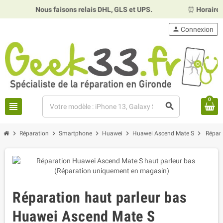
Nous faisons relais DHL, GLS et UPS.
⏰
Horaires :
Mardi,
person
Connexion
0
view_headline
search
chevron_right
chevron_right
chevron_right
chevron_right
chevron_right
Réparation
Smartphone
Huawei
Huawei Ascend Mate S
Répara
Réparation haut parleur bas
Huawei Ascend Mate S