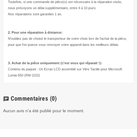
Toutefois, si une commande de pièce(s) est nécessaire à la réparation visée,
nous prévoyons un délai supplémentaire, entre 4 à 10 jours.
Nos réparations sont garanties 1 an.
2. Pour une réparation à
distance:
N'oubliez pas de choisir le transporteur de votre choix lors de l'achat de la pièce,
pour que l'on puisse vous renvoyer votre appareil dans les meilleurs délais.
3. Achat de la pièce uniquement (c'est vous qui réparait !
):
Contenu du paquet : Un Ecran LCD assemblé sur Vitre Tactile pour Microsoft
Lumia 650 (RM-1152)
Commentaires
(0)
chat
Aucun avis n'a été publié pour le moment.