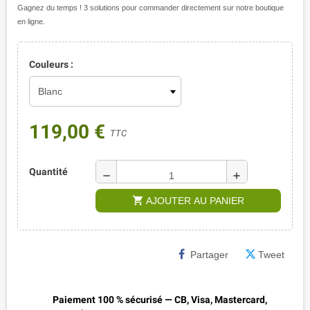
Gagnez du temps ! 3 solutions pour commander directement sur notre boutique
en ligne.
Couleurs :
119,00 €
TTC
Quantité
remove
add
shopping_cart
AJOUTER AU PANIER
Partager
Tweet
Paiement 100 % sécurisé — CB, Visa, Mastercard,