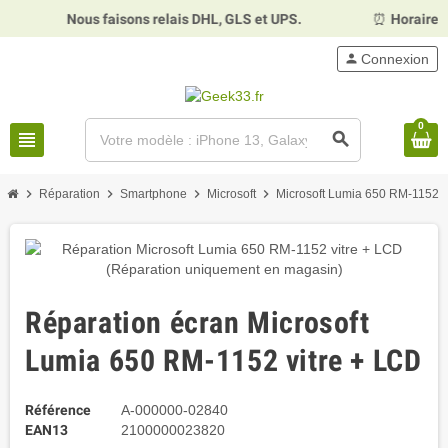
Nous faisons relais DHL, GLS et UPS.
⏰
Horaires :
Mardi, 
person
Connexion
0
view_headline
search
chevron_right
chevron_right
chevron_right
chevron_right
chevr
Réparation
Smartphone
Microsoft
Microsoft Lumia 650 RM-1152
Réparation écran Microsoft
Lumia 650 RM-1152 vitre + LCD
Référence
A-000000-02840
EAN13
2100000023820