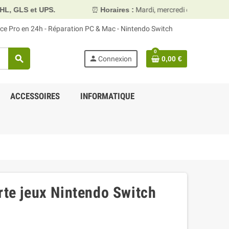
.
⏰
Horaires :
Mardi, mercredi et vendredi 10h00–13h30 &
face Pro en 24h - Réparation PC & Mac - Nintendo Switch
0
search
person
Connexion
0,00 €
ACCESSOIRES
INFORMATIQUE
rte jeux Nintendo Switch