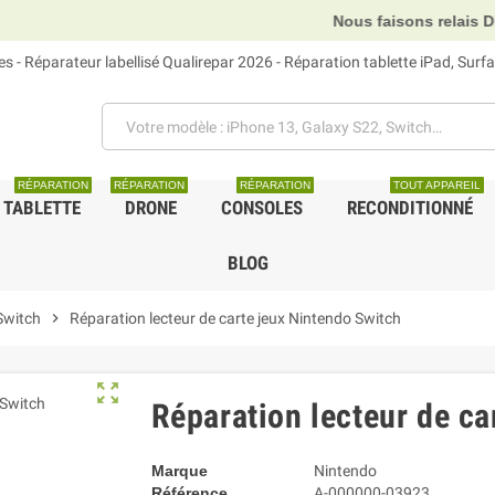
Nous faisons relais DHL, GLS et UPS
 - Réparateur labellisé Qualirepar 2026 - Réparation tablette iPad, Sur
RÉPARATION
RÉPARATION
RÉPARATION
TOUT APPAREIL
TABLETTE
DRONE
CONSOLES
RECONDITIONNÉ
BLOG
Switch
chevron_right
Réparation lecteur de carte jeux Nintendo Switch
zoom_out_map
Réparation lecteur de ca
Marque
Nintendo
Référence
A-000000-03923