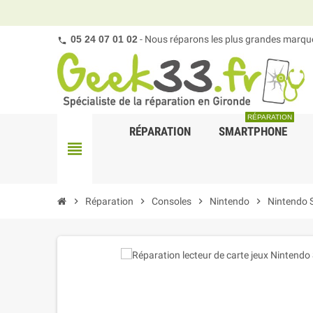
05 24 07 01 02
- Nous réparons les plus grandes marques
RÉPARATION
RÉPARATION
SMARTPHONE
view_headline
chevron_right
Réparation
chevron_right
Consoles
chevron_right
Nintendo
chevron_right
Nintendo 