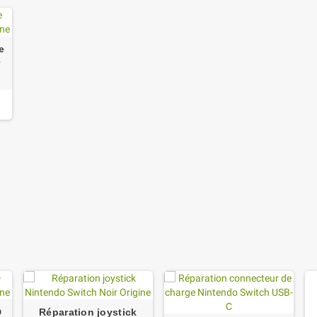
e
r
D
Réparation joystick