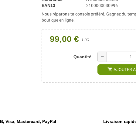
EAN13
2100000030996
Nous réparons ta console préféré. Gagnez du temp
boutique en ligne.
99,00 €
TTC
remove
Quantité
shopping_cart
AJOUTER A
, Visa, Mastercard, PayPal
Livraison rapide