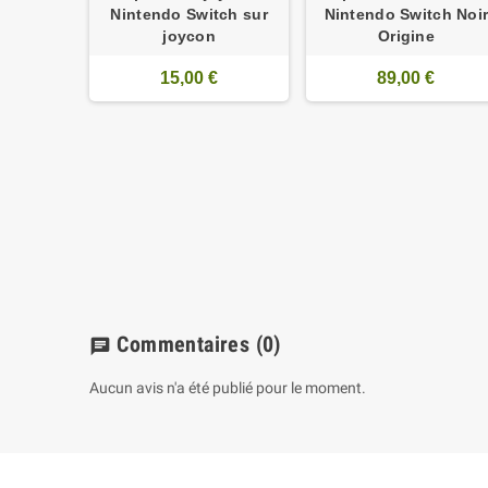
Nintendo Switch sur
Nintendo Switch Noi
joycon
Origine
15,00 €
89,00 €
e tactile
ch Noir
e
€
Commentaires
(0)
chat
Aucun avis n'a été publié pour le moment.