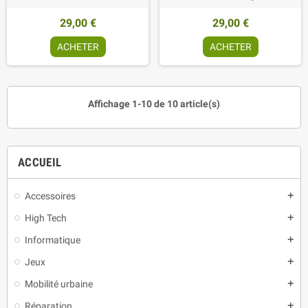
29,00 €
29,00 €
ACHETER
ACHETER
Affichage 1-10 de 10 article(s)
ACCUEIL
Accessoires
add
High Tech
add
Informatique
add
Jeux
add
Mobilité urbaine
add
Réparation
add