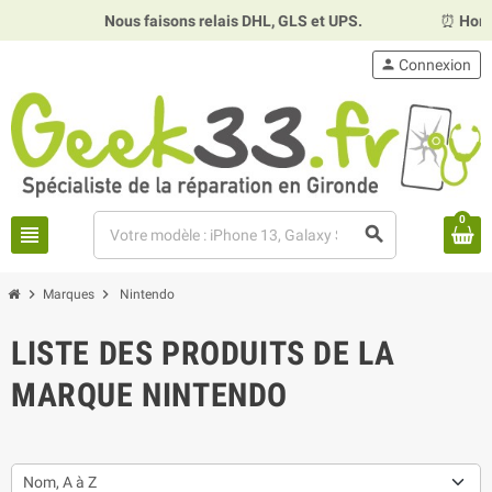
Nous faisons relais DHL, GLS et UPS.
⏰
Horair
person
Connexion
0
view_headline
search
chevron_right
chevron_right
Marques
Nintendo
LISTE DES PRODUITS DE LA
MARQUE NINTENDO
Nom, A à Z