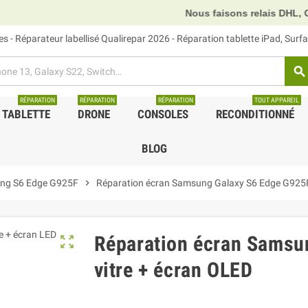
Nous faisons relais DHL, GLS et UPS.
 - Réparateur labellisé Qualirepar 2026 - Réparation tablette iPad, Sur
search
RÉPARATION
RÉPARATION
RÉPARATION
TOUT APPAREIL
TABLETTE
DRONE
CONSOLES
RECONDITIONNÉ
BLOG
ng S6 Edge G925F
chevron_right
Réparation écran Samsung Galaxy S6 Edge G925F
Réparation écran Samsu
zoom_out_map
vitre + écran OLED