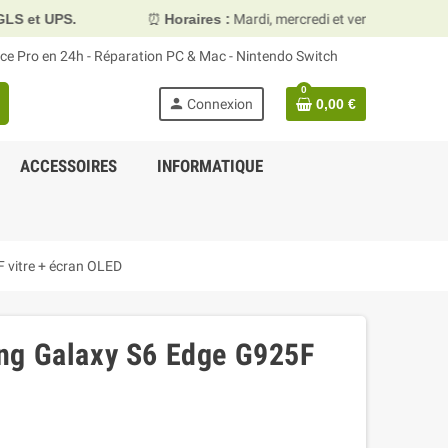
⏰
Horaires :
Mardi, mercredi et vendredi 10h00–13h30 & 15h00
face Pro en 24h - Réparation PC & Mac - Nintendo Switch
0
person
Connexion
0,00 €
ACCESSOIRES
INFORMATIQUE
 vitre + écran OLED
ng Galaxy S6 Edge G925F