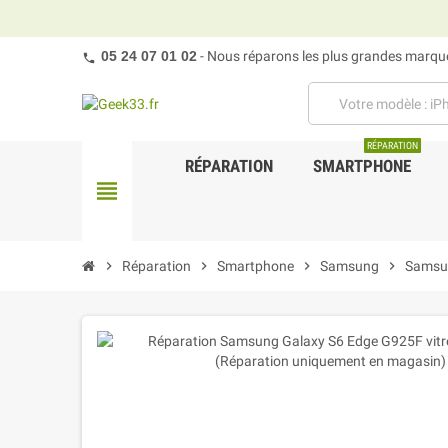
05 24 07 01 02
- Nous réparons les plus grandes marques
RÉPARATION
RÉPARATION
SMARTPHONE
view_headline
chevron_right
Réparation
chevron_right
Smartphone
chevron_right
Samsung
chevron_right
Samsu