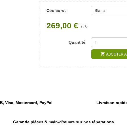
Couleurs :
269,00 €
TTC
Quantité
shopping_cart
AJOUTER A
, Visa, Mastercard, PayPal
Livraison rapide
Garantie pièces & main-d'œuvre sur nos réparations