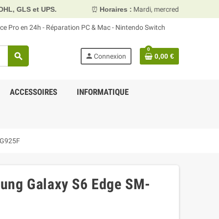
S.
⏰
Horaires :
Mardi, mercredi et vendredi 10h00–13h30 
face Pro en 24h - Réparation PC & Mac - Nintendo Switch
0
search
person
Connexion
0,00 €
ACCESSOIRES
INFORMATIQUE
-G925F
ung Galaxy S6 Edge SM-