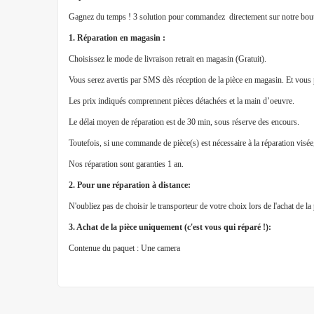
Gagnez du temps ! 3 solution pour commandez directement sur notre bout
1. Réparation en magasin :
Choisissez le mode de livraison retrait en magasin (Gratuit).
Vous serez avertis par SMS dès réception de la pièce en magasin. Et vous 
Les prix indiqués comprennent pièces détachées et la main d’oeuvre.
Le délai moyen de réparation est de 30 min, sous réserve des encours.
Toutefois, si une commande de pièce(s) est nécessaire à la réparation visé
Nos réparation sont garanties 1 an.
2. Pour une réparation à distance:
N'oubliez pas de choisir le transporteur de votre choix lors de l'achat de l
3. Achat de la pièce uniquement (c'est vous qui réparé !):
Contenue du paquet : Une camera