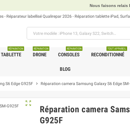
Nous faisons relais DHL, GLS et UP
 - Réparateur labellisé Qualirepar 2026 - Réparation tablette iPad, Sur
RÉPARATION
RÉPARATION
RÉPARATION
TOUT APPAREIL
TABLETTE
DRONE
CONSOLES
RECONDITIONNÉ
BLOG
ng S6 Edge G925F
chevron_right
Réparation camera Samsung Galaxy S6 Edge SM
zoom_out_map
Réparation camera Sams
G925F