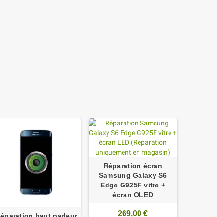
Réparation écran
Réparati
Samsung Galaxy S6
Samsu
Edge G925F vitre +
Edg
écran OLED
269,00 €
éparation haut parleur