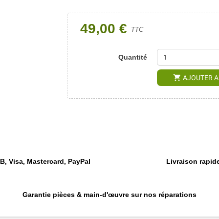
49,00 €
TTC
Quantité
shopping_cart
AJOUTER A
, Visa, Mastercard, PayPal
Livraison rapide
Garantie pièces & main-d'œuvre sur nos réparations