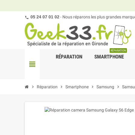
05 24 07 01 02
- Nous réparons les plus grandes marques
RÉPARATION
RÉPARATION
SMARTPHONE
view_headline
chevron_right
Réparation
chevron_right
Smartphone
chevron_right
Samsung
chevron_right
Samsu