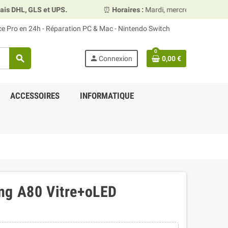
HL, GLS et UPS.
⏰
Horaires :
Mardi, mercredi et vendredi 
ace Pro en 24h - Réparation PC & Mac - Nintendo Switch
0
search
person
Connexion
0,00 €
ACCESSOIRES
INFORMATIQUE
ng A80 Vitre+oLED