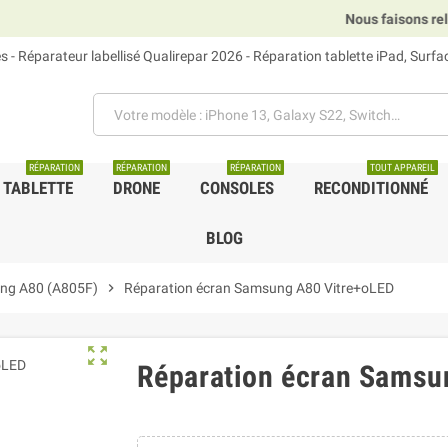
Nous faisons relais D
 - Réparateur labellisé Qualirepar 2026 - Réparation tablette iPad, Surf
RÉPARATION
RÉPARATION
RÉPARATION
TOUT APPAREIL
TABLETTE
DRONE
CONSOLES
RECONDITIONNÉ
BLOG
ng A80 (A805F)
chevron_right
Réparation écran Samsung A80 Vitre+oLED
zoom_out_map
Réparation écran Samsu