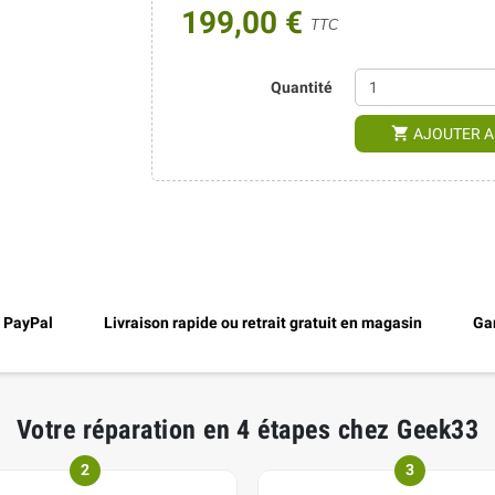
199,00 €
TTC
Quantité
shopping_cart
AJOUTER A
, PayPal
Livraison rapide ou retrait gratuit en magasin
Gar
Votre réparation en 4 étapes chez Geek33
2
3