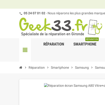
05 24 07 01 02
- Nous réparons les plus grandes marques
RÉPARATION
RÉPARATION
SMARTPHONE
view_headline
chevron_right
Réparation
chevron_right
Smartphone
chevron_right
Samsung
chevron_right
Samsu