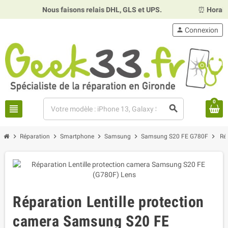
Nous faisons relais DHL, GLS et UPS.
⏰
Horaires :
Mardi
person
Connexion
0
view_headline
search
chevron_right
chevron_right
chevron_right
chevron_right
chevron_right
Réparation
Smartphone
Samsung
Samsung S20 FE G780F
Ré
Réparation Lentille protection
camera Samsung S20 FE