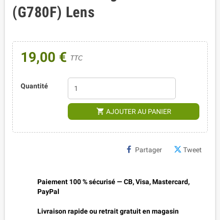
(G780F) Lens
19,00 €
TTC
Quantité
shopping_cart
AJOUTER AU PANIER
Partager
Tweet
Paiement 100 % sécurisé — CB, Visa, Mastercard,
PayPal
Livraison rapide ou retrait gratuit en magasin