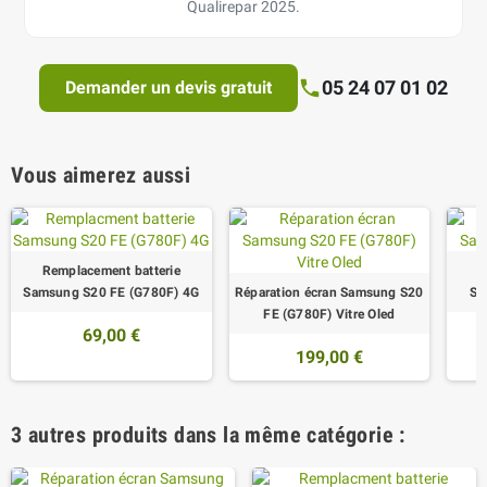
Qualirepar 2025.
05 24 07 01 02
Demander un devis gratuit
Vous aimerez aussi
Remplacement batterie
R
Samsung S20 FE (G780F) 4G
Réparation écran Samsung S20
Sa
FE (G780F) Vitre Oled
69,00 €
199,00 €
3 autres produits dans la même catégorie :