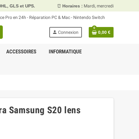
S.
⏰
Horaires :
Mardi, mercredi et vendredi 10h00–13h30 &
face Pro en 24h - Réparation PC & Mac - Nintendo Switch
0
person
Connexion
0,00 €
ACCESSOIRES
INFORMATIQUE
era Samsung S20 lens