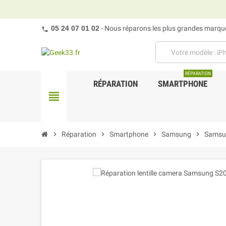
05 24 07 01 02
- Nous réparons les plus grandes marques
RÉPARATION
RÉPARATION
SMARTPHONE
view_headline
chevron_right
Réparation
chevron_right
Smartphone
chevron_right
Samsung
chevron_right
Samsu