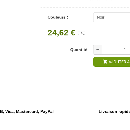
Couleurs :
24,62 €
TTC
remove
Quantité
shopping_cart
AJOUTER A
, Visa, Mastercard, PayPal
Livraison rapide