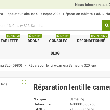
Nous faisons relais DHL, GLS et UP
 - Réparateur labellisé Qualirepar 2026 - Réparation tablette iPad, Sur
search
RÉPARATION
RÉPARATION
RÉPARATION
TOUT APPAREIL
TABLETTE
DRONE
CONSOLES
RECONDITIONNÉ
BLOG
ng S20 (G980)
chevron_right
Réparation lentille camera Samsung S20 lens
zoom_out_map
Réparation lentille cam
Marque
Samsung
Référence
A-000000-03963
EAN13
2100000032020