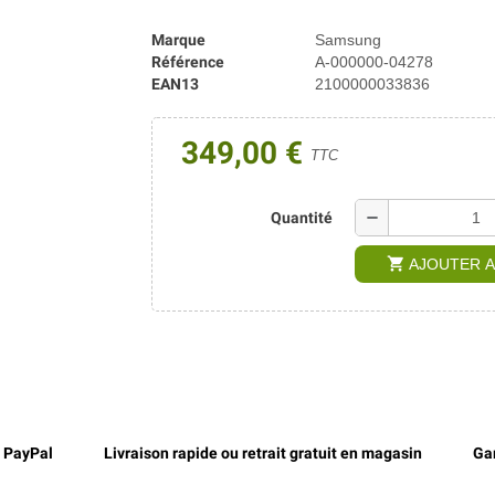
Marque
Samsung
Référence
A-000000-04278
EAN13
2100000033836
349,00 €
TTC
remove
Quantité
shopping_cart
AJOUTER A
, PayPal
Livraison rapide ou retrait gratuit en magasin
Gar