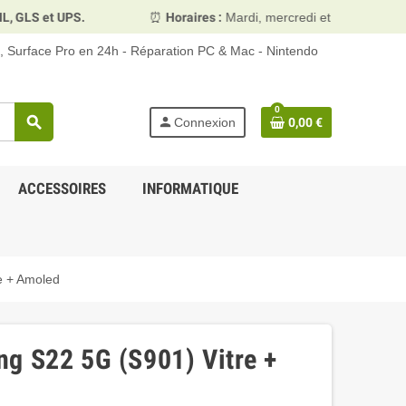
 et UPS.
⏰
Horaires :
Mardi, mercredi et vendredi 10h00–
d, Surface Pro en 24h - Réparation PC & Mac - Nintendo
0
search
person
Connexion
0,00 €
ACCESSOIRES
INFORMATIQUE
e + Amoled
g S22 5G (S901) Vitre +