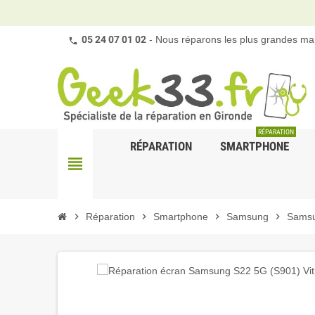
05 24 07 01 02
- Nous réparons les plus grandes mar
RÉPARATION
RÉPARATION
SMARTPHONE
view_headline
chevron_right
Réparation
chevron_right
Smartphone
chevron_right
Samsung
chevron_right
Samsu