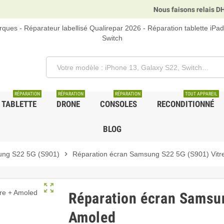
Nous faisons relais DHL, GLS
ques - Réparateur labellisé Qualirepar 2026 - Réparation tablette iPa
Switch
RÉPARATION
RÉPARATION
RÉPARATION
TOUT APPAREIL
TABLETTE
DRONE
CONSOLES
RECONDITIONNÉ
BLOG
ng S22 5G (S901)
chevron_right
Réparation écran Samsung S22 5G (S901) Vitr
zoom_out_map
Réparation écran Samsun
Amoled