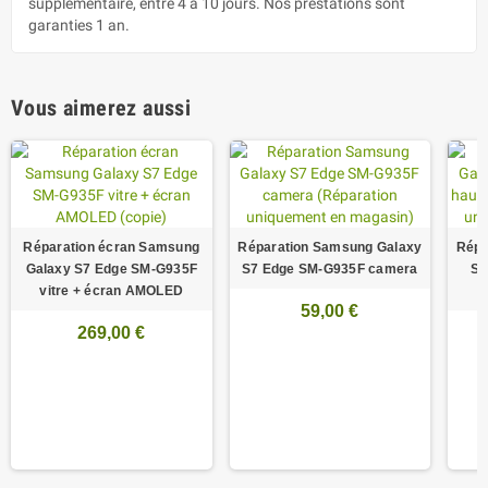
supplémentaire, entre 4 à 10 jours. Nos prestations sont
garanties 1 an.
Vous aimerez aussi
Réparation écran Samsung
Réparation Samsung Galaxy
Répa
Galaxy S7 Edge SM-G935F
S7 Edge SM-G935F camera
S7
vitre + écran AMOLED
59,00 €
269,00 €