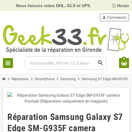
Nous faisons relais DHL, GLS et UPS.
⏰
Horaires :
Mardi
person
Connexion
0
view_headline
search
chevron_right
chevron_right
chevron_right
chevron_right
chevron_
Réparation
Smartphone
Samsung
Samsung S7 Edge SM-G935F
Réparation Samsung Galaxy S7
Edge SM-G935F camera