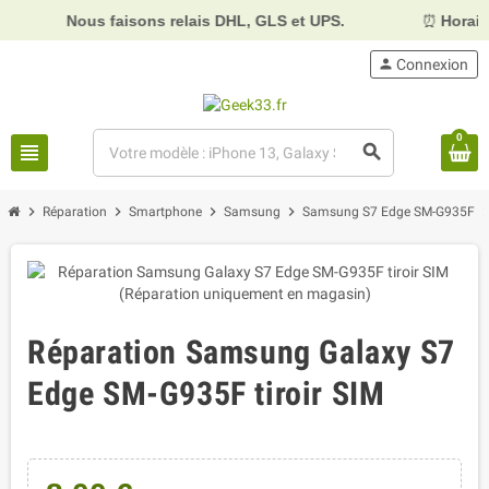
Nous faisons relais DHL, GLS et UPS.
⏰
Horaires :
Mard
person
Connexion
0
view_headline
search
chevron_right
chevron_right
chevron_right
chevron_right
chevron_
Réparation
Smartphone
Samsung
Samsung S7 Edge SM-G935F
Réparation Samsung Galaxy S7
Edge SM-G935F tiroir SIM