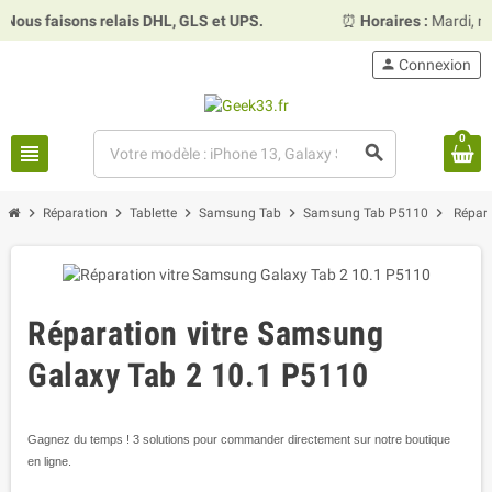
us faisons relais DHL, GLS et UPS.
⏰
Horaires :
Mardi, merc
person
Connexion
0
view_headline
search
chevron_right
chevron_right
chevron_right
chevron_right
chevron_right
Réparation
Tablette
Samsung Tab
Samsung Tab P5110
Répara
Réparation vitre Samsung
Galaxy Tab 2 10.1 P5110
Gagnez du temps ! 3 solutions pour commander directement sur notre boutique
en ligne.