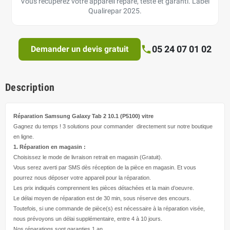
Vous récupérez votre appareil réparé, testé et garanti. Label
Qualirepar 2025.
05 24 07 01 02
Demander un devis gratuit
Description
Réparation Samsung Galaxy Tab 2 10.1 (P5100)
vitre
Gagnez du temps ! 3 solutions pour
commander directement
sur notre boutique
en ligne.
1. Réparation en magasin :
Choisissez le mode de livraison retrait en magasin (Gratuit).
Vous serez averti par SMS dès réception de la pièce en magasin. Et vous
pourrez nous déposer votre appareil pour la réparation.
Les prix indiqués comprennent les pièces détachées et la main d’
oeuvre
.
Le délai moyen de réparation est de 30 min, sous réserve des encours.
Toutefois, si une commande de pièce(s) est nécessaire à la réparation visée,
nous prévoyons un délai supplémentaire, entre 4 à 10 jours.
Nos réparations sont garanties 1 an.