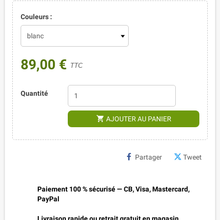
Couleurs :
89,00 €
TTC
Quantité
shopping_cart
AJOUTER AU PANIER
Partager
Tweet
Paiement 100 % sécurisé — CB, Visa, Mastercard,
PayPal
Livraison rapide ou retrait gratuit en magasin