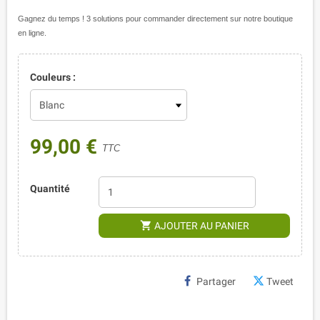
Gagnez du temps ! 3 solutions pour commander directement sur notre boutique
en ligne.
Couleurs :
99,00 €
TTC
Quantité
shopping_cart
AJOUTER AU PANIER
Partager
Tweet