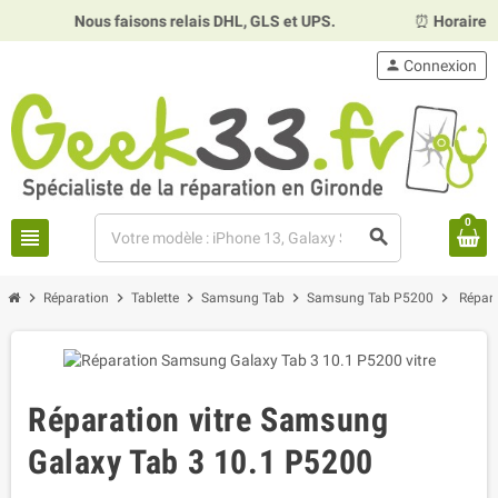
Nous faisons relais DHL, GLS et UPS.
⏰
Horaires :
Mardi, 
person
Connexion
0
view_headline
search
chevron_right
chevron_right
chevron_right
chevron_right
chevron_right
Réparation
Tablette
Samsung Tab
Samsung Tab P5200
Répara
Réparation vitre Samsung
Galaxy Tab 3 10.1 P5200