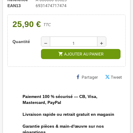
EAN13
6931474717474
25,90 €
TTC
Quantité
remove
add
shopping_cart
AJOUTER AU PANIER
Partager
Tweet
Paiement 100 % sécurisé — CB, Visa,
Mastercard, PayPal
Livraison rapide ou retrait gratuit en magasin
Garantie pièces & main-d'œuvre sur nos
réparations