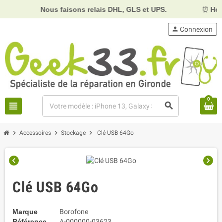
Nous faisons relais DHL, GLS et UPS.
⏰
Horai
person
Connexion
0
view_headline
search
chevron_right
chevron_right
chevron_right
Accessoires
Stockage
Clé USB 64Go
chevron_left
chevron_right
Clé USB 64Go
Marque
Borofone
Référence
A-000000-03623