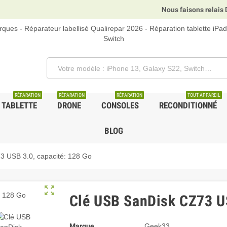
Nous faisons relais DHL, 
ques - Réparateur labellisé Qualirepar 2026 - Réparation tablette iPa
Switch
RÉPARATION
RÉPARATION
RÉPARATION
TOUT APPAREIL
TABLETTE
DRONE
CONSOLES
RECONDITIONNÉ
BLOG
3 USB 3.0, capacité: 128 Go
zoom_out_map
Clé USB SanDisk CZ73 US
Marque
Geek33