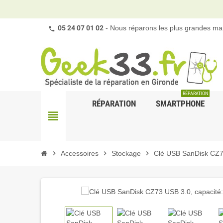
05 24 07 01 02
- Nous réparons les plus grandes mar
RÉPARATION
RÉPARATION
SMARTPHONE
view_headline
chevron_right
Accessoires
chevron_right
Stockage
chevron_right
Clé USB SanDisk CZ7