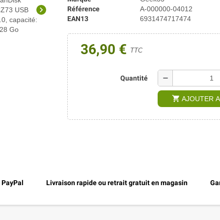
chevron_right
Référence
A-000000-04012
EAN13
6931474717474
36,90 €
TTC
remove
Quantité
shopping_cart
AJOUTER A
, PayPal
Livraison rapide ou retrait gratuit en magasin
Gar