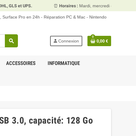
GLS et UPS.
⏰
Horaires :
Mardi, mercredi et vendredi 10h0
d, Surface Pro en 24h - Réparation PC & Mac - Nintendo
0
search
person
Connexion
0,00 €
ACCESSOIRES
INFORMATIQUE
B 3.0, capacité: 128 Go