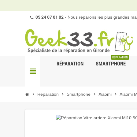
05 24 07 01 02
- Nous réparons les plus grandes mar
RÉPARATION
RÉPARATION
SMARTPHONE
view_headline
chevron_right
Réparation
chevron_right
Smartphone
chevron_right
Xiaomi
chevron_right
Xiaomi M