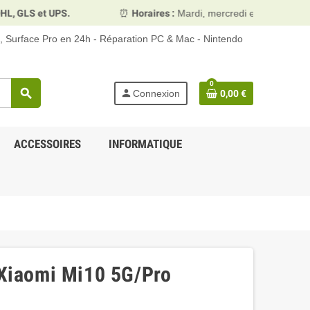
GLS et UPS.
⏰
Horaires :
Mardi, mercredi et vendredi 10h0
d, Surface Pro en 24h - Réparation PC & Mac - Nintendo
0
search
person
Connexion
0,00 €
ACCESSOIRES
INFORMATIQUE
e Xiaomi Mi10 5G/Pro