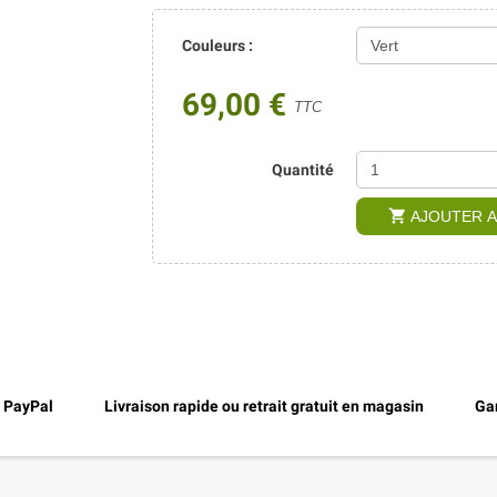
Couleurs :
69,00 €
TTC
Quantité
shopping_cart
AJOUTER A
, PayPal
Livraison rapide ou retrait gratuit en magasin
Gar