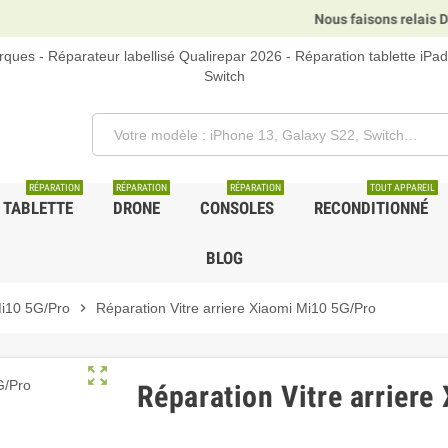
Nous faisons relais DHL, 
ques - Réparateur labellisé Qualirepar 2026 - Réparation tablette iPa
Switch
RÉPARATION
RÉPARATION
RÉPARATION
TOUT APPAREIL
TABLETTE
DRONE
CONSOLES
RECONDITIONNÉ
BLOG
i10 5G/Pro
chevron_right
Réparation Vitre arriere Xiaomi Mi10 5G/Pro
zoom_out_map
Réparation Vitre arrier