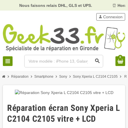
Nous faisons relais DHL, GLS et UPS.
⏰
Horaires :
Mard
person
Connexion
0
view_headline
search
chevron_right
chevron_right
chevron_right
chevron_right
chevron_right
Réparation
Smartphone
Sony
Sony Xperia L C2104 C2105
Ré
Réparation écran Sony Xperia L
C2104 C2105 vitre + LCD