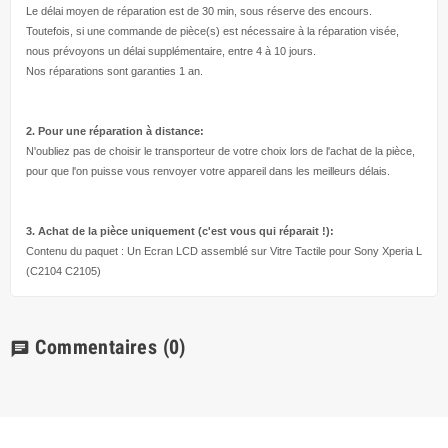
Le délai moyen de réparation est de 30 min, sous réserve des encours.
Toutefois, si une commande de pièce(s) est nécessaire à la réparation visée,
nous prévoyons un délai supplémentaire, entre 4 à 10 jours.
Nos réparations sont garanties 1 an.
2. Pour une réparation à
distance:
N'oubliez pas de choisir le transporteur de votre choix lors de l'achat de la pièce,
pour que l'on puisse vous renvoyer votre appareil dans les meilleurs délais.
3. Achat de la pièce uniquement (c'est vous qui réparait !
):
Contenu du paquet : Un Ecran LCD assemblé sur Vitre Tactile pour Sony Xperia L
(C2104 C2105)
Commentaires
(0)
chat