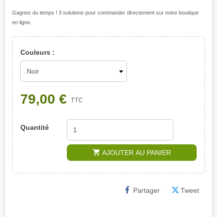
Gagnez du temps ! 3 solutions pour commander directement sur notre boutique
en ligne.
Couleurs :
79,00 €
TTC
Quantité
shopping_cart
AJOUTER AU PANIER
Partager
Tweet