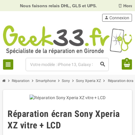
Nous faisons relais DHL, GLS et UPS.
⏰
Horaires :
Mard
person
Connexion
0
view_headline
search
chevron_right
chevron_right
chevron_right
chevron_right
chevron_right
Réparation
Smartphone
Sony
Sony Xperia XZ
Réparation écran
Réparation écran Sony Xperia
XZ vitre + LCD