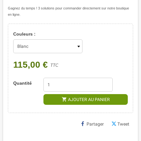
Gagnez du temps ! 3 solutions pour commander directement sur notre boutique
en ligne.
Couleurs :
115,00 €
TTC
Quantité
shopping_cart
AJOUTER AU PANIER
Partager
Tweet