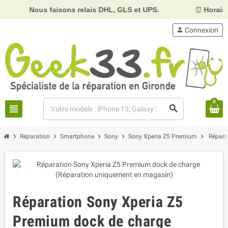
Nous faisons relais DHL, GLS et UPS.
⏰
Horaires :
Mardi
person
Connexion
0
view_headline
search
chevron_right
chevron_right
chevron_right
chevron_right
chevron_right
Réparation
Smartphone
Sony
Sony Xperia Z5 Premium
Répara
Réparation Sony Xperia Z5
Premium dock de charge