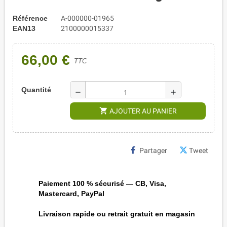
Référence
A-000000-01965
EAN13
2100000015337
66,00 €
TTC
Quantité
remove
add
shopping_cart
AJOUTER AU PANIER
Partager
Tweet
Paiement 100 % sécurisé — CB, Visa,
Mastercard, PayPal
Livraison rapide ou retrait gratuit en magasin