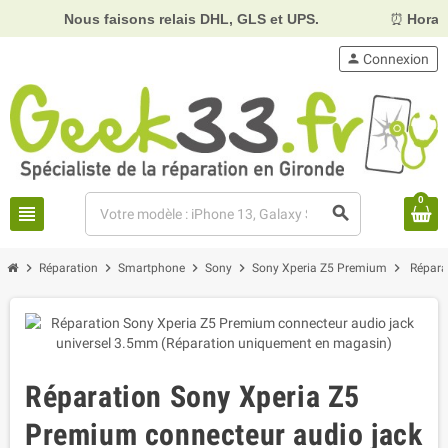
Nous faisons relais DHL, GLS et UPS.
⏰
Horaires :
Mard
person
Connexion
0
view_headline
search
chevron_right
chevron_right
chevron_right
chevron_right
chevron_right
Réparation
Smartphone
Sony
Sony Xperia Z5 Premium
Répara
Réparation Sony Xperia Z5
Premium connecteur audio jack