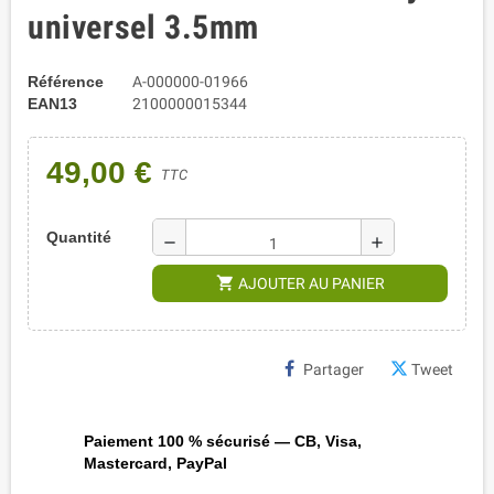
universel 3.5mm
Référence
A-000000-01966
EAN13
2100000015344
49,00 €
TTC
Quantité
remove
add
shopping_cart
AJOUTER AU PANIER
Partager
Tweet
Paiement 100 % sécurisé — CB, Visa,
Mastercard, PayPal