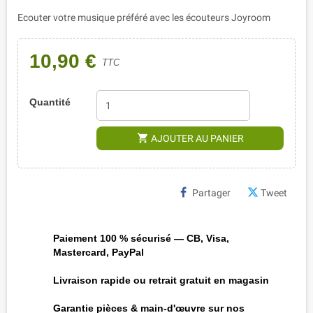
Ecouter votre musique préféré avec les écouteurs Joyroom
10,90 €
TTC
Quantité
shopping_cart
AJOUTER AU PANIER
Partager
Tweet
Paiement 100 % sécurisé — CB, Visa,
Mastercard, PayPal
Livraison rapide ou retrait gratuit en magasin
Garantie pièces & main-d'œuvre sur nos