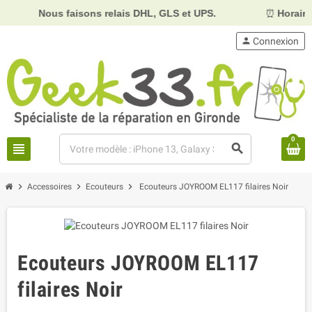
ous faisons relais DHL, GLS et UPS.
⏰
Horaires :
Mardi,
person
Connexion
0
view_headline
search
chevron_right
chevron_right
chevron_right
Accessoires
Ecouteurs
Ecouteurs JOYROOM EL117 filaires Noir
Ecouteurs JOYROOM EL117
filaires Noir