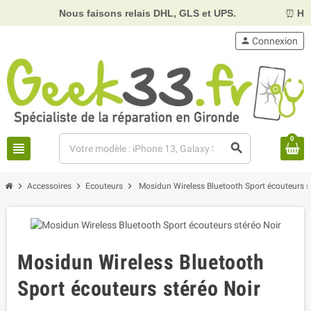
Nous faisons relais DHL, GLS et UPS.
⏰
Horai
person
Connexion
0
view_headline
search
chevron_right
chevron_right
chevron_right
Accessoires
Ecouteurs
Mosidun Wireless Bluetooth Sport écouteurs s
Mosidun Wireless Bluetooth
Sport écouteurs stéréo Noir