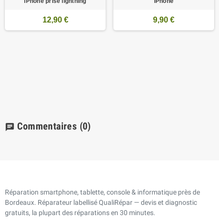
iPhone prise lightning
iPhone
12,90 €
9,90 €
Commentaires
(0)
chat
Réparation smartphone, tablette, console & informatique près de
Bordeaux. Réparateur labellisé QualiRépar — devis et diagnostic
gratuits, la plupart des réparations en 30 minutes.