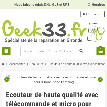
Nous faisons relais DHL, GLS et UPS.
⏰
Horaires :
Ma
person
Connexion
0
view_headline
search
chevron_right
chevron_right
chevron_right
Accessoires
Ecouteurs
Ecouteur de haute qualité avec télécommande
chevron_left
chevron_right
Ecouteur de haute qualité avec
télécommande et micro pour