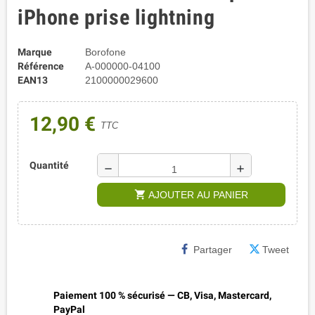
iPhone prise lightning
Marque
Borofone
Référence
A-000000-04100
EAN13
2100000029600
12,90 €
TTC
Quantité
remove
add
shopping_cart
AJOUTER AU PANIER
Partager
Tweet
Paiement 100 % sécurisé — CB, Visa, Mastercard,
PayPal